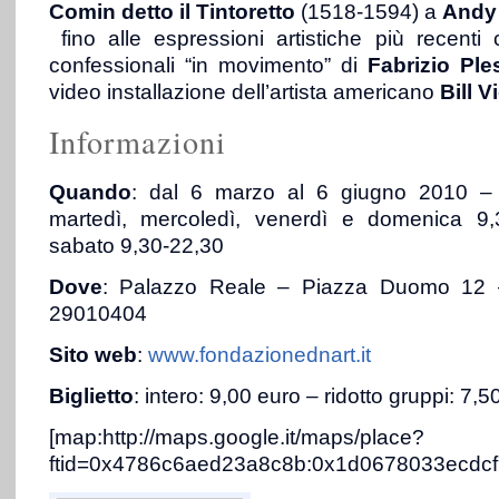
Comin detto il Tintoretto
(1518-1594) a
Andy
fino alle espressioni artistiche più recenti
confessionali “in movimento” di
Fabrizio Ple
video installazione dell’artista americano
Bill V
Informazioni
Quando
: dal 6 marzo al 6 giugno 2010 – 
martedì, mercoledì, venerdì e domenica 9,
sabato 9,30-22,30
Dove
: Palazzo Reale – Piazza Duomo 12 –
29010404
Sito web
:
www.fondazionednart.it
Biglietto
: intero: 9,00 euro – ridotto gruppi: 7,5
[map:http://maps.google.it/maps/place?
ftid=0x4786c6aed23a8c8b:0x1d0678033ecdcf70