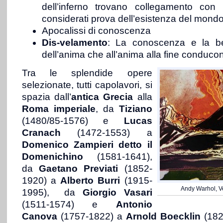
dell’inferno trovano collegamento con i
considerati prova dell’esistenza del mondo
Apocalissi di conoscenza
Dis-velamento
: La conoscenza e la be
dell’anima che all’anima alla fine conduco
Tra le splendide opere
selezionate, tutti capolavori, si
spazia dall’
antica Grecia
alla
Roma imperiale
, da
Tiziano
(1480/85-1576) e
Lucas
Cranach
(1472-1553) a
Domenico Zampieri detto il
Domenichino
(1581-1641),
da
Gaetano Previati
(1852-
1920) a
Alberto Burri
(1915-
Andy Warhol, Ve
1995), da
Giorgio Vasari
(1511-1574) e
Antonio
Canova
(1757-1822) a
Arnold Boecklin
(182