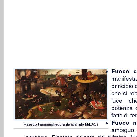
Fuoco c
manifesta
principio 
che si rea
luce ch
potenza d
fatto di t
Fuoco n
Maestro fiammingheggiante (dal sito MiBAC)
ambigu