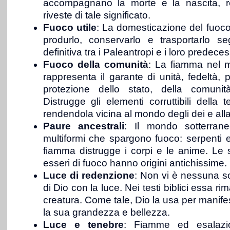
accompagnano la morte e la nascita, re
riveste di tale significato.
Fuoco utile
: La domesticazione del fuoco 
produrlo, conservarlo e trasportarlo s
definitiva tra i Paleantropi e i loro predeces
Fuoco della comunità
: La fiamma nel 
rappresenta il garante di unità, fedeltà, p
protezione dello stato, della comunit
Distrugge gli elementi corruttibili della 
rendendola vicina al mondo degli dei e all
Paure ancestrali
: Il mondo sotterrane
multiformi che spargono fuoco: serpenti e d
fiamma distrugge i corpi e le anime. Le s
esseri di fuoco hanno origini antichissime.
Luce di redenzione
: Non vi è nessuna sor
di Dio con la luce. Nei testi biblici essa 
creatura. Come tale, Dio la usa per manife
la sua grandezza e bellezza.
Luce e tenebre
: Fiamme ed esalazion