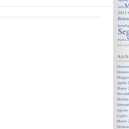
M
2010
2011
Roma
tecnolo
Seg
S
Sicilia
Siti we
Arch
Gennai
Gennai
Maggio
Aprile 
Marzo 
Novemb
Ottobre
Settemb
Agosto
Luglio
Marzo 
Gennai