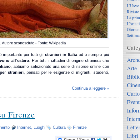
L’Uovo 
Riviste
La prima
L’Arte 
Giornat
Settima
", Autore sconosciuto - Fonte: Wikipedia
Cate
 importante per tutti gli
stranieri
in Italia
ed è sempre più
Arche
ivono all’estero
. Per tutti i cittadini di origine straniera che
aliano
, abbiamo selezionato una serie di risorse online con
Arte
per stranieri
, pensati per le esigenze di migranti, studenti,
Bibli
Cine
Continua a leggere »
Curio
Event
Infor
 su Firenze
Intern
Lette
mento
Internet
,
Luoghi
Cultura
Firenze
Libri