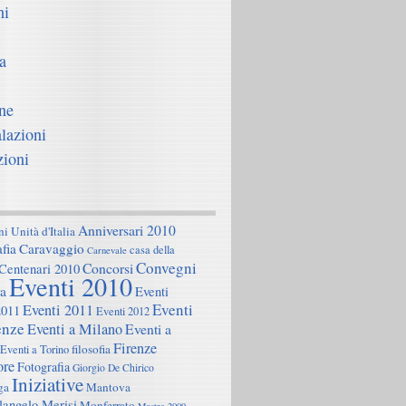
hi
a
ne
lazioni
zioni
Anniversari 2010
i Unità d'Italia
fia
Caravaggio
casa della
Carnevale
Convegni
Concorsi
Centenari 2010
Eventi 2010
a
Eventi
Eventi
Eventi 2011
2011
Eventi 2012
enze
Eventi a Milano
Eventi a
Firenze
filosofia
Eventi a Torino
ore
Fotografia
Giorgio De Chirico
Iniziative
ga
Mantova
angelo Merisi
Monferrato