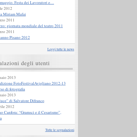
maggio. Festa dei Lavoratori e…
le 2012
ta Miriam Mafai
rzo 2011
zo: giornata mondiale del teatro 2011
rzo 2011
anno Pisano 2012
Leggi tutte le news
lazioni degli utenti
naio 2013
edizione FotoFestivalAvigliano 2012-13
so di fotografia
naio 2013
luce” di Salvatore Difranco
ile 2012
o Canfora: “Gramsci e il Cesarismo”,
a
Tutte le segnalazioni