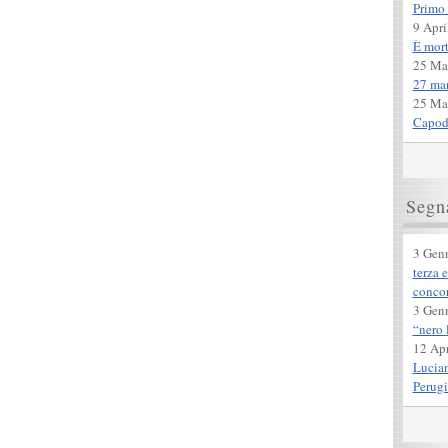
Primo 
9 Apri
È mor
25 Ma
27 mar
25 Ma
Capod
Segna
3 Gen
terza 
concor
3 Gen
“nero 
12 Apr
Lucian
Perugi