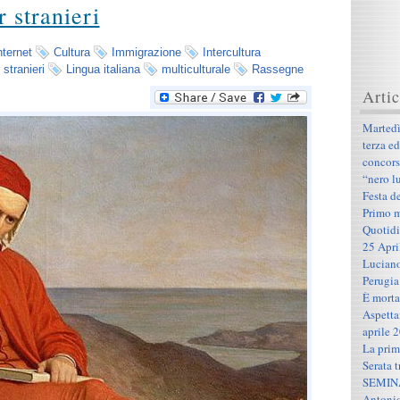
r stranieri
nternet
Cultura
Immigrazione
Intercultura
 stranieri
Lingua italiana
multiculturale
Rassegne
Artic
Martedì
terza e
concors
“nero l
Festa 
Primo m
Quotidia
25 April
Luciano
Perugia
È morta
Aspetta
aprile 
La prim
Serata t
SEMINA
Antonio