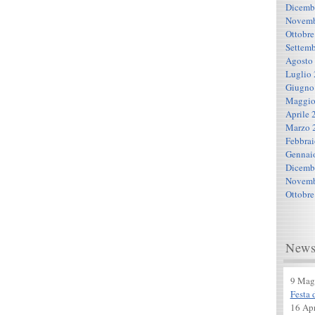
Dicemb
Novemb
Ottobre
Settemb
Agosto
Luglio
Giugno
Maggio
Aprile 
Marzo 
Febbra
Gennai
Dicemb
Novemb
Ottobre
New
9 Mag
Festa
16 Apr