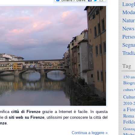
Luog
Moda
Natur
News
Perso
Segna
Tradi
Tag
150 ann
Biogra
cultura
Cultur
2010-
a Fir
gnifica
città di Firenze
grazie a Internet è facile. In questa
Roma
ie di
siti web su Firenze
, utilissimi per conoscere la città del
Folkl
enze
.
Gonza
Continua a leggere »
Michel