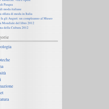
di Pasqua
 di moda italiane
 sfilata di moda in Italia
ti fa gli Auguri: un compleanno al Museo
a Mondiale del libro 2012
na della Cultura 2012
gorie
ologia
oteche
ma
sità
i
mazione
et
ratura