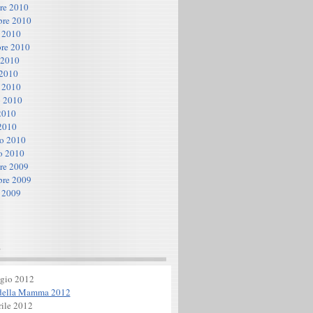
re 2010
re 2010
 2010
re 2010
 2010
 2010
 2010
 2010
2010
2010
io 2010
o 2010
re 2009
re 2009
 2009
s
gio 2012
 della Mamma 2012
ile 2012