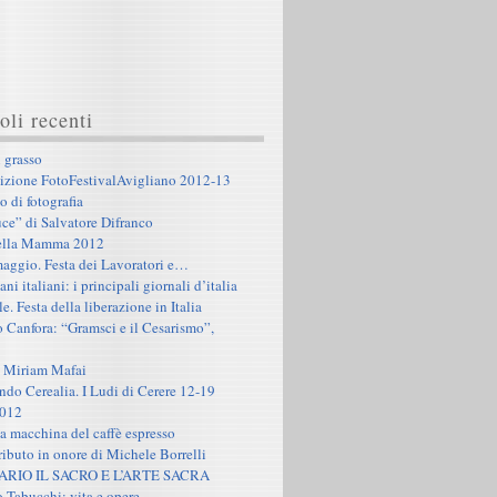
oli recenti
 grasso
dizione FotoFestivalAvigliano 2012-13
o di fotografia
uce” di Salvatore Difranco
della Mamma 2012
aggio. Festa dei Lavoratori e…
ni italiani: i principali giornali d’italia
e. Festa della liberazione in Italia
 Canfora: “Gramsci e il Cesarismo”,
 Miriam Mafai
ndo Cerealia. I Ludi di Cerere 12-19
2012
a macchina del caffè espresso
ributo in onore di Michele Borrelli
RIO IL SACRO E L’ARTE SACRA
 Tabucchi: vita e opere