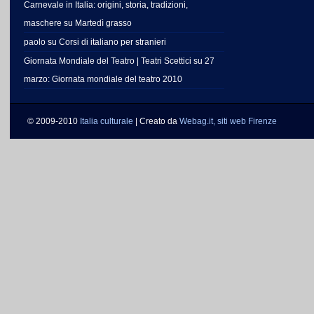
Carnevale in Italia: origini, storia, tradizioni,
maschere
su
Martedì grasso
paolo
su
Corsi di italiano per stranieri
Giornata Mondiale del Teatro | Teatri Scettici
su
27
marzo: Giornata mondiale del teatro 2010
© 2009-2010
Italia culturale
| Creato da
Webag.it, siti web Firenze